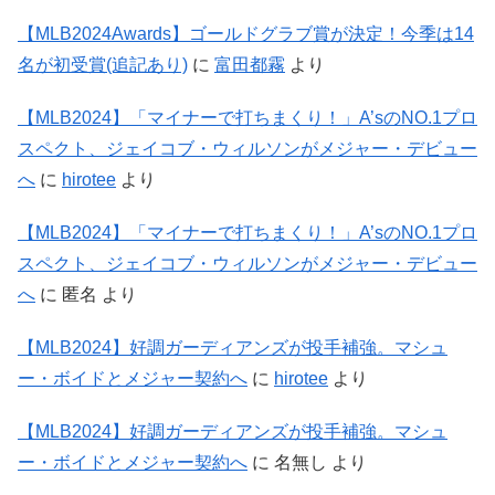
【MLB2024Awards】ゴールドグラブ賞が決定！今季は14
名が初受賞(追記あり)
に
富田都霧
より
【MLB2024】「マイナーで打ちまくり！」A’sのNO.1プロ
スペクト、ジェイコブ・ウィルソンがメジャー・デビュー
へ
に
hirotee
より
【MLB2024】「マイナーで打ちまくり！」A’sのNO.1プロ
スペクト、ジェイコブ・ウィルソンがメジャー・デビュー
へ
に
匿名
より
【MLB2024】好調ガーディアンズが投手補強。マシュ
ー・ボイドとメジャー契約へ
に
hirotee
より
【MLB2024】好調ガーディアンズが投手補強。マシュ
ー・ボイドとメジャー契約へ
に
名無し
より