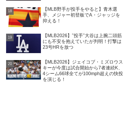
【MLB野手が投手をやると】青木選
手、メジャー初登板でA・ジャッジを
抑える！
【MLB2026】"投手"大谷は上腕二頭筋
にも不安を抱えていたが判明！打撃は
23号HRを放つ
【MLB2026】ジェイコブ・ミズロウス
キーが今度は試合開始から7者連続K、
4シーム66球全てが100mph超えの快投
を演じる！