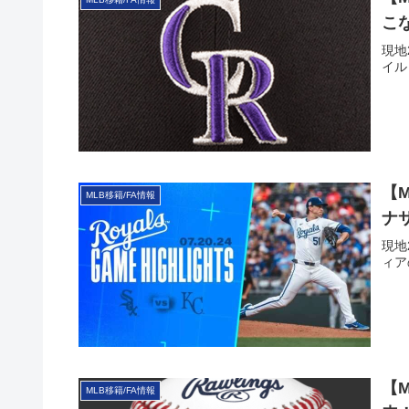
こ
現地
イル
【
MLB移籍/FA情報
ナ
現地
ィア
【
MLB移籍/FA情報