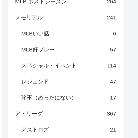
MLB ポストシーズン
264
メモリアル
241
MLBいい話
6
MLB好プレー
57
スペシャル・イベント
114
レジェンド
47
珍事（めったにない）
17
ア・リーグ
367
アストロズ
21