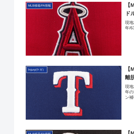
【M
MLB移籍/FA情報
ド
現地
年/
【
Injury(ケガ）
離
現地
年の
ン補
【
MLB移籍/FA情報