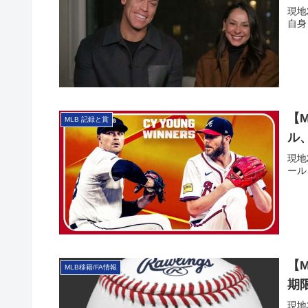
現地
自身
【
MLB 記録と賞
ル
現地
ール
【
MLB移籍/FA情報
期
現地