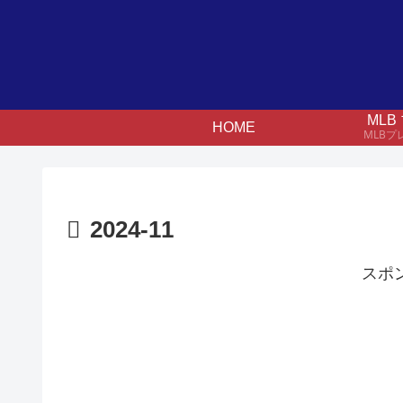
ML
HOME
MLB
2024-11
スポ