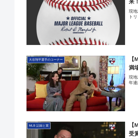
来
現地
トリ
【
大谷翔平選手のコーナー
満
現地
年連
【
MLB 記録と賞
受