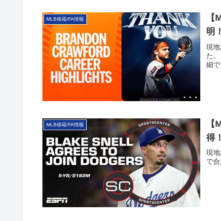
【
MLB移籍/FA情報
明
現地
た。
細で
【
MLB移籍/FA情報
得
現地
で合