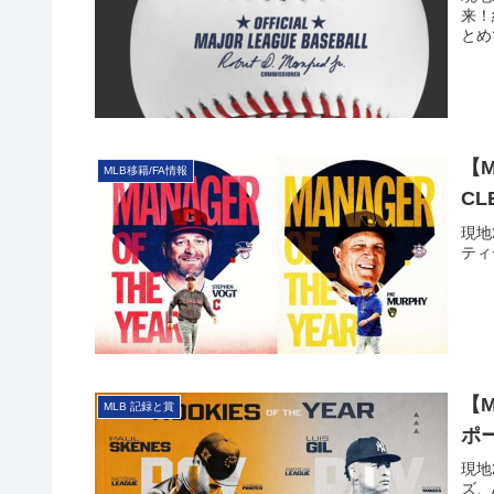
来！
とめ
【M
MLB移籍/FA情報
C
現地
ティ
【M
MLB 記録と賞
ポ
現地2
ズ、