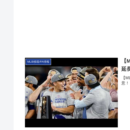
【
MLB移籍/FA情報
延
【M
意！