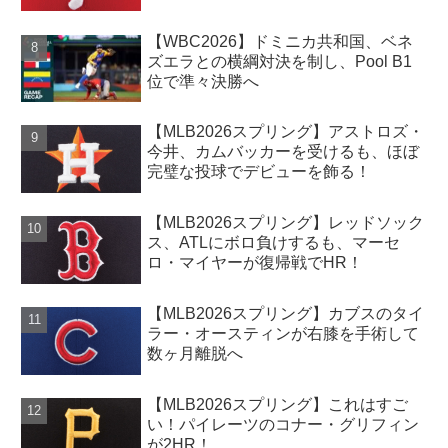
【WBC2026】ドミニカ共和国、ベネ
ズエラとの横綱対決を制し、Pool B1
位で準々決勝へ
【MLB2026スプリング】アストロズ・
今井、カムバッカーを受けるも、ほぼ
完璧な投球でデビューを飾る！
【MLB2026スプリング】レッドソック
ス、ATLにボロ負けするも、マーセ
ロ・マイヤーが復帰戦でHR！
【MLB2026スプリング】カブスのタイ
ラー・オースティンが右膝を手術して
数ヶ月離脱へ
【MLB2026スプリング】これはすご
い！パイレーツのコナー・グリフィン
が2HR！