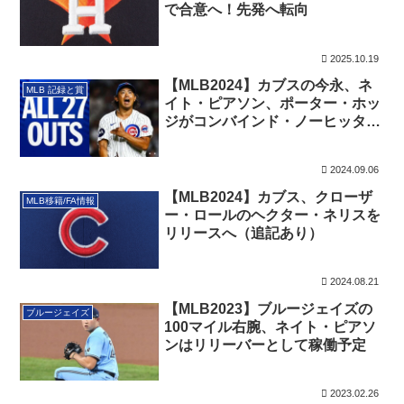
で合意へ！先発へ転向
2025.10.19
【MLB2024】カブスの今永、ネ
MLB 記録と賞
イト・ピアソン、ポーター・ホッ
ジがコンバインド・ノーヒッター
を達成！
2024.09.06
【MLB2024】カブス、クローザ
MLB移籍/FA情報
ー・ロールのヘクター・ネリスを
リリースへ（追記あり）
2024.08.21
【MLB2023】ブルージェイズの
ブルージェイズ
100マイル右腕、ネイト・ピアソ
ンはリリーバーとして稼働予定
2023.02.26