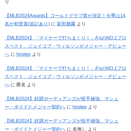
り
【MLB2024Awards】ゴールドグラブ賞が決定！今季は14
名が初受賞(追記あり)
に
富田都霧
より
【MLB2024】「マイナーで打ちまくり！」A’sのNO.1プロ
スペクト、ジェイコブ・ウィルソンがメジャー・デビュー
へ
に
hirotee
より
【MLB2024】「マイナーで打ちまくり！」A’sのNO.1プロ
スペクト、ジェイコブ・ウィルソンがメジャー・デビュー
へ
に
匿名
より
【MLB2024】好調ガーディアンズが投手補強。マシュ
ー・ボイドとメジャー契約へ
に
hirotee
より
【MLB2024】好調ガーディアンズが投手補強。マシュ
ー・ボイドとメジャー契約へ
に
名無し
より