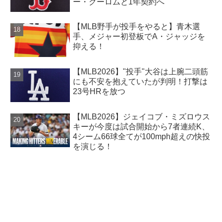
ー・クーロムと1年契約へ
【MLB野手が投手をやると】青木選
手、メジャー初登板でA・ジャッジを
抑える！
【MLB2026】"投手"大谷は上腕二頭筋
にも不安を抱えていたが判明！打撃は
23号HRを放つ
【MLB2026】ジェイコブ・ミズロウス
キーが今度は試合開始から7者連続K、
4シーム66球全てが100mph超えの快投
を演じる！