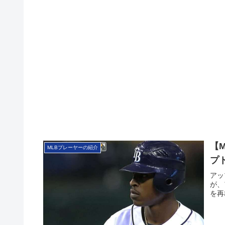
【M
MLBプレーヤーの紹介
プ
アッ
が、
を再び