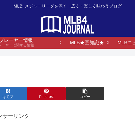
MLB: メジャーリーグを深く・広く・楽しく味わうブログ
B プレーヤー情報
MLB★豆知識★
MLBニ
プレーヤーに関する情報
はてブ
Pinterest
コピー
ンサーリンク