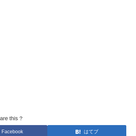
are this ?
Facebook
はてブ